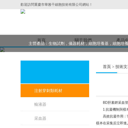
歡迎訪問重慶市華雅干細胞技術有限公司網站！
首頁
關于我們
產品
主營產品：生物試劑，儀器耗材，細胞培養基，細胞培養耗材
首頁
>
技術文
注射穿刺類耗材
BD肝素鋰采血管作
輸液器
1.抗凝機制與樣
高效抗凝作用：管內
采血器
樣本在采集后立即進入