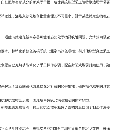
、白細胞等有形成分的形態學干擾。這使得該類型采血管特別適用于需要
準確性，滿足急診化驗和批量處理的不同需求。對于某些特定生物標志
，還能有效避免塑料容器可能引起的化學物質吸附問題。光滑的內壁處
要求。標準化的顏色編碼系統（通常為綠色環標）與其他類型真空采血
負壓自動充填功能簡化了手工操作步驟，配合封閉式蝶翼針頭使用，顯
果保證了這些關鍵代謝產物在分析前的化學惰性，確保檢測結果的真實
結合反應，因此成為免疫比濁法測定的樣本類型。
抑制劑血藥濃度檢測。穩定的抗凝體系避免了藥物與凝血因子相互作用導
功能性測試等。每批次產品均附有詳細的質量合格證明文件，確保